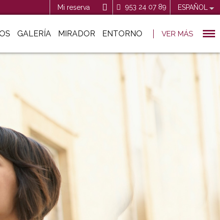
953 24 07 89
Mi reserva
ESPAÑOL
IOS
GALERÍA
MIRADOR
ENTORNO
VER MÁS