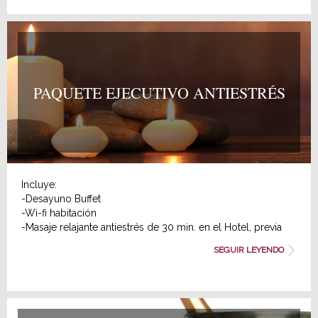
Precio de suplemento por persona desde 48 €
Consulta disponibilidad y precios y reserva tu paquete
anticontracturas.
PAQUETE EJECUTIVO ANTIESTRÉS
Incluye:
-Desayuno Buffet
-Wi-fi habitación
-Masaje relajante antiestrés de 30 min. en el Hotel, previa
reserva y disponibilidad
SEGUIR LEYENDO
-Circuito Spa de 90 min, previa reserva y disponibilidad.
Necesario llevar albornoz, chanclas, bañador y gorro de
baño, o alquilarlo en el spa. El servicio se presta en
balneario urbano situado a 10 minutos caminando.
Precio de suplemento por persona: 68 €