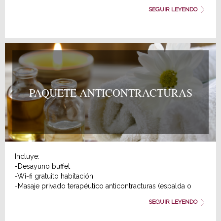
Mirador/Solarium de nuestro ático con vistas a la Catedral
SEGUIR LEYENDO
de Jaén (una vez durante la estancia).
Precio de suplemento por pareja: 60 €
(* Los circuitos SPA y jacuzzi privado son servicios
externos, acordados con Balneario Urbano situado a 10
minutos caminando. Necesario llevar calzado, gorro y traje
de baño.)
Consulta disponibilidad y reserva tu estancia romántica.
PAQUETE ANTICONTRACTURAS
Incluye:
-Desayuno buffet
-Wi-fi gratuito habitación
-Masaje privado terapéutico anticontracturas (espalda o
piernas), sesión de 30 minutos. En el propio hotel.
SEGUIR LEYENDO
Aviso importante: es necesario recordar al hotel el día y la
hora del masaje.