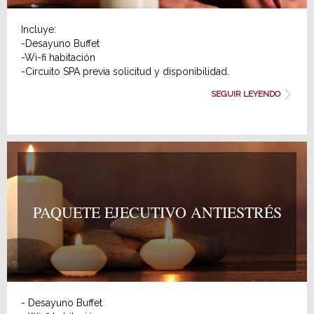
Incluye:
-Desayuno Buffet
-Wi-fi habitación
-Circuito SPA previa solicitud y disponibilidad.
El cliente deberá traer albornoz, bañador, chanclas y gorro
SEGUIR LEYENDO
de baño, o alquilarlo en el spa. El servicio se presta en
balneario urbano situado a 10 minutos caminando.
Precio suplemento por persona: 24 €
Consulta disponibilidad y precios y reserva tu paquete spa.
PAQUETE EJECUTIVO ANTIESTRÉS
- Desayuno Buffet