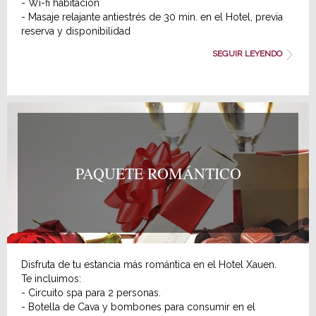
- Wi-fi habitación
- Masaje relajante antiestrés de 30 min. en el Hotel, previa
reserva y disponibilidad
- Circuito Spa de 90 min, previa reserva y disponibilidad.
SEGUIR LEYENDO
Necesario llevar albornoz, chanclas, bañador y gorro de
baño, o alquilarlo en el spa. El servicio se presta en
balneario urbano situado a 10 minutos caminando.
Precio de suplemento por persona: 68 €
PAQUETE ROMÁNTICO
Consulta disponibilidad y precios y reserva tu paquete
ejecutivo antiestrés.
Aviso importante: se debe avisar al hotel de la hora y el día
del masaje.
Disfruta de tu estancia más romántica en el Hotel Xauen.
Te incluimos:
- Circuito spa para 2 personas.
- Botella de Cava y bombones para consumir en el