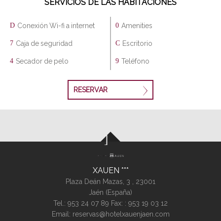
SERVICIOS DE LAS HABITACIONES
Conexión Wi-fi a internet
Amenities
Caja de seguridad
Escritorio
Secador de pelo
Teléfono
RESERVAR
XAUEN
Plaza Deán Mazas, 3 ,
23001
Jaén (
España
)
Tel.:
953 24 07 89
Fax: : 953 19 03 12
Email:
reservas@hotelxauenjaen.com